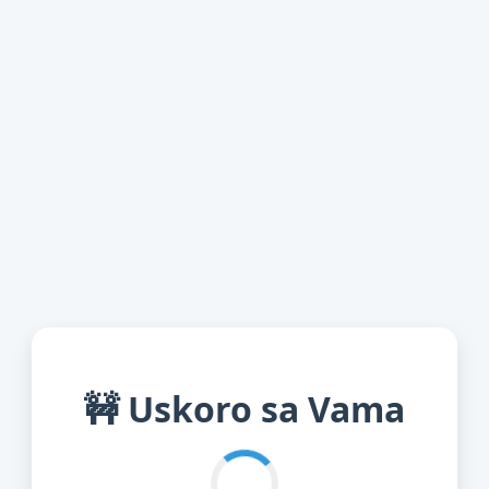
🚧 Uskoro sa Vama