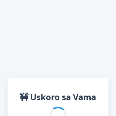
🚧 Uskoro sa Vama