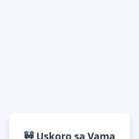
🚧 Uskoro sa Vama