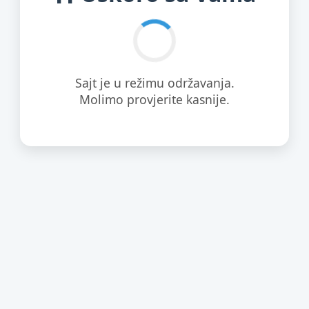
Sajt je u režimu održavanja.
Molimo provjerite kasnije.