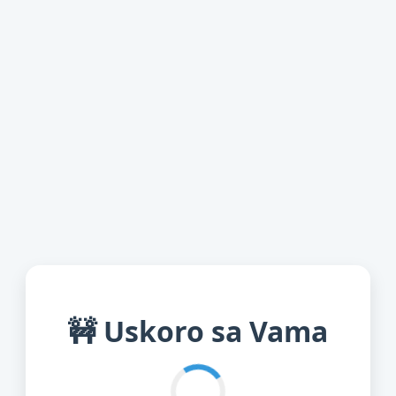
🚧 Uskoro sa Vama