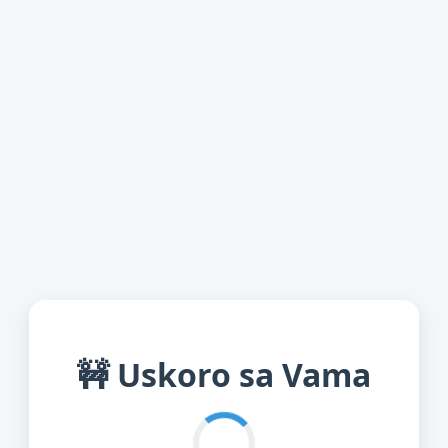
🚧 Uskoro sa Vama